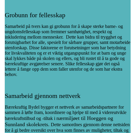
Grobunn for fellesskap
Samarbeid på tvers kan gi grobunn for å skape sterke barne- og
ungdomsfellesskap som fremmer samhørighet, respekt og
inkludering mellom mennesker. Dette kan bidra til trygghet og
forutsigbarhet for alle, spesielt for sårbare grupper, samt motarbeide
utenforskap. Disse faktorene er forutsetninger som har betydning
for livskvaliteten og er et viktig utgangspunkt for at barn og unge
skal lykkes både på skolen og ellers, og bli rustet til å ta gode og
bærekraftige avgjørelser senere. Slike fellesskap gjør det også
lettere å fange opp dem som faller utenfor og de som har ekstra
behov.
Samarbeid gjennom nettverk
Bærekraftig Bydel bygger et nettverk av samarbeidspartnere for
sammen å løfte fram, koordinere og hjelpe til med å videreutvikle
nærmiljøet til Hoeggen og
bærekraftstilbud og -tiltak i
Sunnland
skolekrets.
Dette samordnes gjennom denne nettsiden
for å gi bedre oversikt over hva som finnes av muligheter, tiltak og