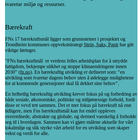
ivaretar miljø og ressurser.
Bærekraft
FNs 17 bærekraftsmål ligger som grunnsteiner i prosjektet og
Trondheim kommunes oppvekststrategi
Stein, Saks, Papir
h
ar gitt
viktige føringer.
"FNs bærekraftmål er verdens felles arbeidsplan for å utrydde
fattigdom, bekjempe ulikhet og stoppe klimaendringene innen
2030"
(fn.no)
.
En bærekraftig utvikling er defineret som: "en
utvikling som ivaretar dagens behov uten å ødelegge mulighetene
for at kommende generasjoner skal få dekket sine behov".
En helhetlig bærekraftig utvikling krever fokus på og forbedring av
både sosiale, økonomiske, politiske og miljømessige forhold, fordi
disse er vevd tett sammen. Det er mer fokus på bærekraft nå enn
tidligere, men Fns bærekraftsmål kan for endel oppleves
overordnede, abstrakte og globale, og dermed vanskelig å forholde
seg til i hverdagen. Sammen kan vi gjøre målene aktuelle for vårt
lokalmiljø og slik styrke vårt arbeid for en utvikling som skaper
vekst og verdi for alle.