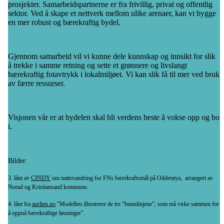
prosjekter. Samarbeidspartnerne er fra frivillig, privat og offentlig
sektor. Ved å skape et nettverk mellom ulike arenaer, kan vi bygge
en mer robust og bærekraftig bydel.
Gjennom samarbeid vil vi kunne dele kunnskap og innsikt for slik
å trekke i samme retning og sette et grønnere og livslangt
bærekraftig fotavtrykk i lokalmiljøet. Vi kan slik få til mer ved bruk
av færre ressurser.
Visjonen vår er at bydelen skal bli verdens beste å vokse opp og bo
i.
Bilder:
3. lånt av
CINDY
om nattevandring for FNs bærekraftsmål på Odderøya, arrangert av
Norad og Kristiansand kommune.
4. lånt fra
aurlien.no
"Modellen illustrerer de tre “bunnlinjene”, som må virke sammen for
å oppnå bærekraftige løsninger".