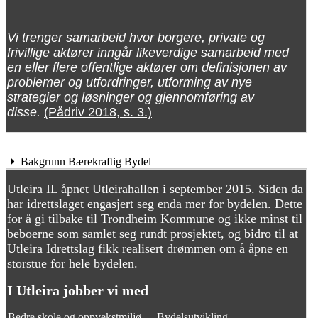
Vi trenger samarbeid hvor borgere, private og 
frivillige aktører inngår likeverdige samarbeid med 
en eller flere offentlige aktører om definisjonen av 
problemer og utfordringer, utforming av nye 
strategier og løsninger og gjennomføring av 
disse. 
(Pådriv 2018, s. 3.)
Bakgrunn Bærekraftig Bydel
Utleira IL åpnet Utleirahallen i september 2015. Siden da
har idrettslaget engasjert seg enda mer for bydelen. Dette
for å gi tilbake til Trondheim Kommune og ikke minst til
beboerne som samlet seg rundt prosjektet, og bidro til at
Utleira Idrettslag fikk realisert drømmen om å åpne en
storstue for hele bydelen.
I Utleira jobber vi med
Bedre skole og oppvekstmiljø
Bydelsutvikling