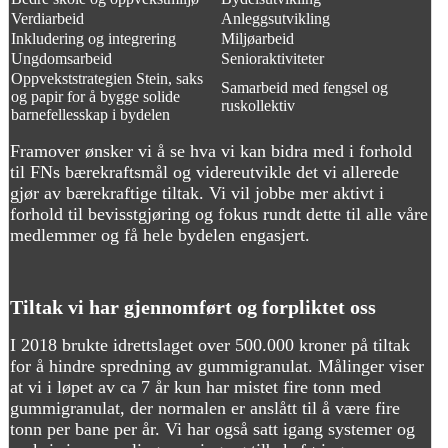
Verdiarbeid
Anleggsutvikling
Inkludering og integrering
Miljøarbeid
Ungdomsarbeid
Senioraktiviteter
Oppvekststrategien Stein, saks
Samarbeid med fengsel og
og papir for å bygge solide
ruskollektiv
barnefellesskap i bydelen
Framover ønsker vi å se hva vi kan bidra med i forhold
til FNs bærekraftsmål og videreutvikle det vi allerede
gjør av bærekraftige tiltak. Vi vil jobbe mer aktivt i
forhold til bevisstgjøring og fokus rundt dette til alle våre
medlemmer og få hele bydelen engasjert.
Tiltak vi har gjennomført og forpliktet oss
I 2018 brukte idrettslaget over 500.000 kroner på tiltak
for å hindre spredning av gummigranulat. Målinger viser
at vi i løpet av ca 7 år kun har mistet fire tonn med
gummigranulat, der normalen er anslått til å være fire
tonn per bane per år. Vi har også satt igang systemer og