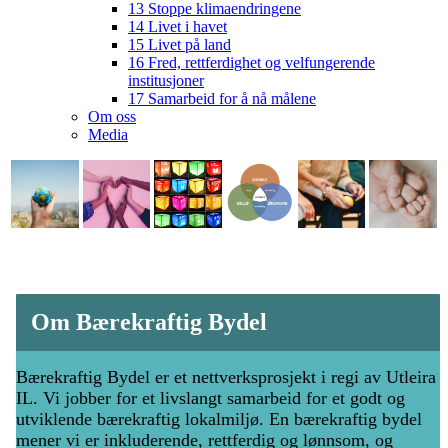
13 Stoppe klimaendringene
14 Livet i havet
15 Livet på land
16 Fred, rettferdighet og velfungerende
institusjoner
17 Samarbeid for å nå målene
Om oss
Media
Om Bærekraftig Bydel
Bærekraftig Bydel er et nettverksprosjekt i regi av Utleira
IL. Vi jobber for et livslangt samarbeid for et godt og
utviklende bærekraftig lokalmiljø. En bærekraftig bydel
mener vi er inkluderende, rettferdig og lønnsom, og