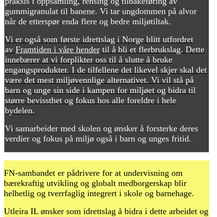
praksis i oppsamling, rensing og tilbakeføring av
gummigranulat til banene. Vi tar ungdommen på alvor
når de etterspør enda flere og bedre miljøtiltak.
Vi er også som første idrettslag i Norge blitt utfordret
av
Framtiden i våre hender
til å bli et flerbrukslag. Dette
innebærer at vi forplikter oss til å slutte å bruke
engangsprodukter. I de tilfellene det likevel skjer skal det
være det mest miljøvennlige alternativet. Vi vil stå på
barn og unge sin side i kampen for miljøet og bidra til
større bevissthet og fokus hos alle foreldre i hele
bydelen.
Vi samarbeider med skolen og ønsker å forsterke deres
verdier og fokus på miljø også i barn og unges fritid.
FN-sambandet er pådrivere for at undervisning om
bærekraftig utvikling og globalt medborgerskap blir
helhetlig og tverrfaglig integrert i skole og barnehage.
Utleira IL ønsker som idrettslag å bidra i dette arbeidet og