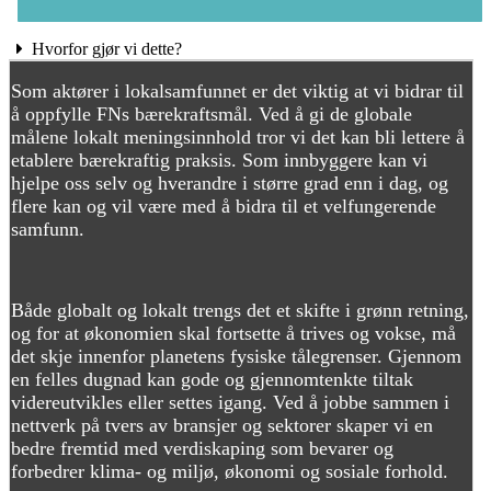
Hvorfor gjør vi dette?
Som aktører i lokalsamfunnet er det viktig at vi bidrar til
å oppfylle FNs bærekraftsmål. Ved å gi de globale
målene lokalt meningsinnhold tror vi det kan bli lettere å
etablere bærekraftig praksis. Som innbyggere kan vi
hjelpe oss selv og hverandre i større grad enn i dag, og
flere kan og vil være med å bidra til et velfungerende
samfunn.
Både globalt og lokalt trengs det et skifte i grønn retning,
og for at økonomien skal fortsette å trives og vokse, må
det skje innenfor planetens fysiske tålegrenser. Gjennom
en felles dugnad kan gode og gjennomtenkte tiltak
videreutvikles eller settes igang. Ved å jobbe sammen i
nettverk på tvers av bransjer og sektorer skaper vi en
bedre fremtid med verdiskaping som bevarer og
forbedrer klima- og miljø, økonomi og sosiale forhold.