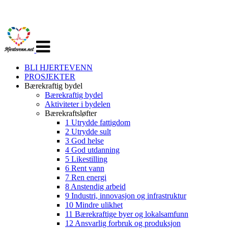
Veksle
navigasjon
BLI HJERTEVENN
PROSJEKTER
Bærekraftig bydel
Bærekraftig bydel
Aktiviteter i bydelen
Bærekraftsløfter
1 Utrydde fattigdom
2 Utrydde sult
3 God helse
4 God utdanning
5 Likestilling
6 Rent vann
7 Ren energi
8 Anstendig arbeid
9 Industri, innovasjon og infrastruktur
10 Mindre ulikhet
11 Bærekraftige byer og lokalsamfunn
12 Ansvarlig forbruk og produksjon