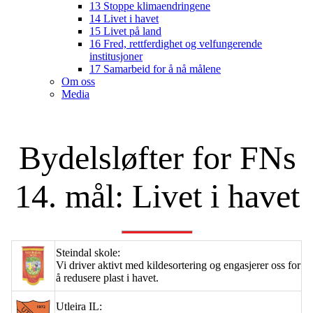
13 Stoppe klimaendringene
14 Livet i havet
15 Livet på land
16 Fred, rettferdighet og velfungerende
institusjoner
17 Samarbeid for å nå målene
Om oss
Media
Bydelsløfter for FNs
14. mål: Livet i havet
Steindal skole:
Vi driver aktivt med kildesortering og engasjerer oss for
å redusere plast i havet.
Utleira IL: