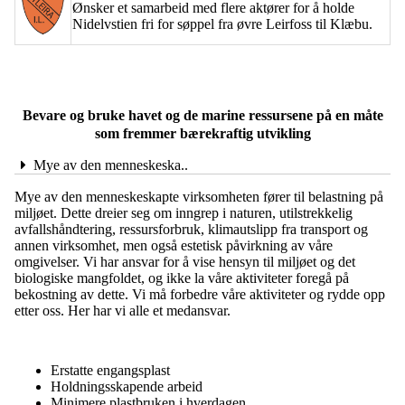
Ønsker et samarbeid med flere aktører for å holde
Nidelvstien fri for søppel fra øvre Leirfoss til Klæbu.
Bevare og bruke havet og de marine ressursene på en måte
som fremmer bærekraftig utvikling
Mye av den menneskeska..
Mye av den menneskeskapte virksomheten fører til belastning på
miljøet. Dette dreier seg om inngrep i naturen, utilstrekkelig
avfallshåndtering, ressursforbruk, klimautslipp fra transport og
annen virksomhet, men også estetisk påvirkning av våre
omgivelser. Vi har ansvar for å vise hensyn til miljøet og det
biologiske mangfoldet, og ikke la våre aktiviteter foregå på
bekostning av dette. Vi må forbedre våre aktiviteter og rydde opp
etter oss. Her har vi alle et medansvar.
Erstatte engangsplast
Holdningsskapende arbeid
Minimere plastbruken i hverdagen