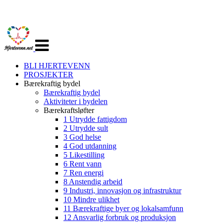
Veksle
navigasjon
BLI HJERTEVENN
PROSJEKTER
Bærekraftig bydel
Bærekraftig bydel
Aktiviteter i bydelen
Bærekraftsløfter
1 Utrydde fattigdom
2 Utrydde sult
3 God helse
4 God utdanning
5 Likestilling
6 Rent vann
7 Ren energi
8 Anstendig arbeid
9 Industri, innovasjon og infrastruktur
10 Mindre ulikhet
11 Bærekraftige byer og lokalsamfunn
12 Ansvarlig forbruk og produksjon