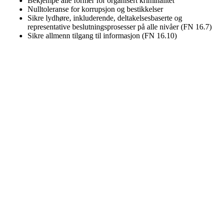
Bekjempe alle former for organisert kriminalitet
Nulltoleranse for korrupsjon og bestikkelser
Sikre lydhøre, inkluderende, deltakelsesbaserte og
representative beslutningsprosesser på alle nivåer (FN 16.7)
Sikre allmenn tilgang til informasjon (FN 16.10)