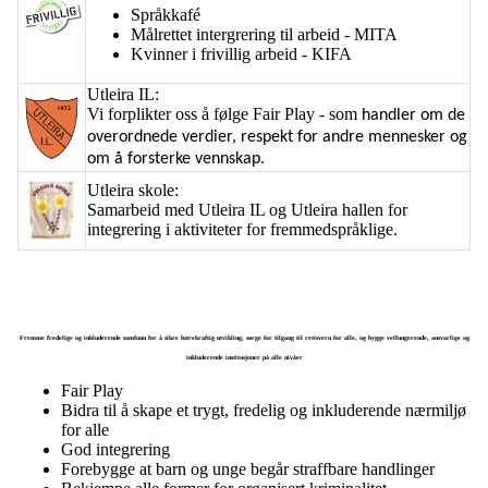
Språkkafé
Målrettet intergrering til arbeid - MITA
Kvinner i frivillig arbeid - KIFA
Utleira IL:
Vi forplikter oss å følge Fair Play - som
handler om de
overordnede verdier, respekt for andre mennesker og
om å forsterke vennskap.
Utleira skole:
Samarbeid med Utleira IL og Utleira hallen for
integrering i aktiviteter for fremmedspråklige.
Fremme fredelige og inkluderende samfunn for å sikre bærekraftig utvikling, sørge for tilgang til rettsvern for alle, og bygge velfungerende, ansvarlige og
inkluderende institusjoner på alle nivåer
Fair Play
Bidra til å skape et trygt, fredelig og inkluderende nærmiljø
for alle
God integrering
Forebygge at barn og unge begår straffbare handlinger