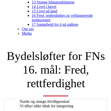
13 Stoppe klimaendringene
14 Livet i havet
15 Livet på land
16 Fred, rettferdighet og velfungerende
institusjoner
17 Samarbeid for å nå målene
Om oss
Media
Bydelsløfter for FNs
16. mål: Fred,
rettferdighet
Nardo og omegn frivilligsentral:
Vi tilbyr ulike tiltak for integrering