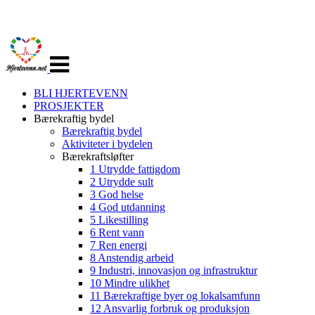
Veksle
navigasjon
BLI HJERTEVENN
PROSJEKTER
Bærekraftig bydel
Bærekraftig bydel
Aktiviteter i bydelen
Bærekraftsløfter
1 Utrydde fattigdom
2 Utrydde sult
3 God helse
4 God utdanning
5 Likestilling
6 Rent vann
7 Ren energi
8 Anstendig arbeid
9 Industri, innovasjon og infrastruktur
10 Mindre ulikhet
11 Bærekraftige byer og lokalsamfunn
12 Ansvarlig forbruk og produksjon