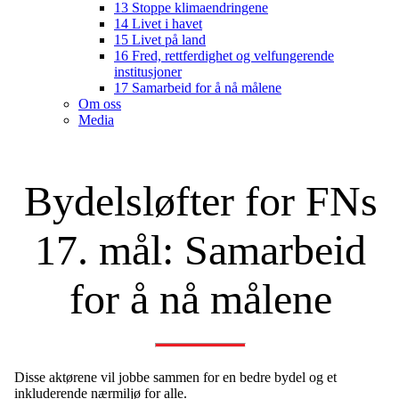
13 Stoppe klimaendringene
14 Livet i havet
15 Livet på land
16 Fred, rettferdighet og velfungerende
institusjoner
17 Samarbeid for å nå målene
Om oss
Media
Bydelsløfter for FNs
17. mål: Samarbeid
for å nå målene
Disse aktørene vil jobbe sammen for en bedre bydel og et
inkluderende nærmiljø for alle.