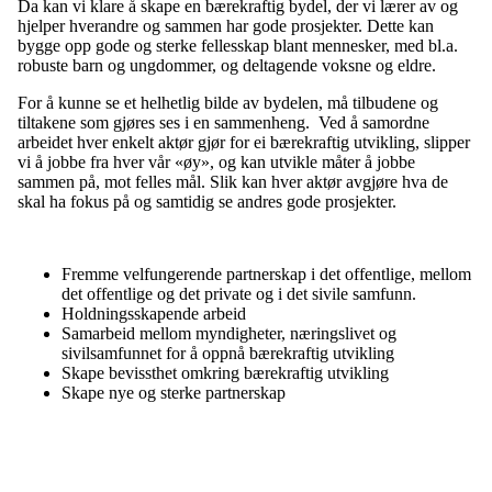
Da kan vi klare å skape en bærekraftig bydel, der vi lærer av og
hjelper hverandre og sammen har gode prosjekter. Dette kan
bygge opp gode og sterke fellesskap blant mennesker, med bl.a.
robuste barn og ungdommer, og deltagende voksne og eldre.
For å kunne se et helhetlig bilde av bydelen, må tilbudene og
tiltakene som gjøres ses i en sammenheng. Ved å samordne
arbeidet hver enkelt aktør gjør for ei bærekraftig utvikling, slipper
vi å jobbe fra hver vår «øy», og kan utvikle måter å jobbe
sammen på, mot felles mål. Slik kan hver aktør avgjøre hva de
skal ha fokus på og samtidig se andres gode prosjekter.
Fremme velfungerende partnerskap i det offentlige, mellom
det offentlige og det private og i det sivile samfunn.
Holdningsskapende arbeid
Samarbeid mellom myndigheter, næringslivet og
sivilsamfunnet for å oppnå bærekraftig utvikling
Skape bevissthet omkring bærekraftig utvikling
Skape nye og sterke partnerskap