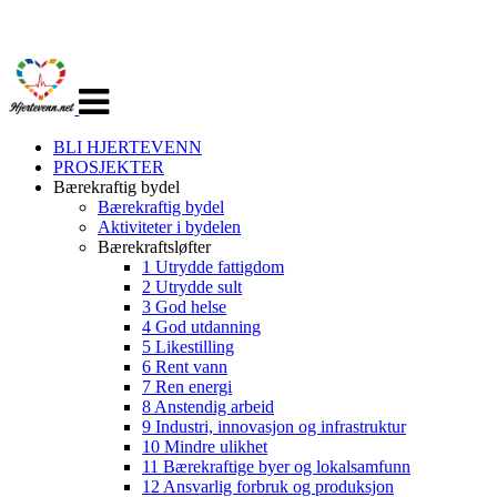
Veksle
navigasjon
BLI HJERTEVENN
PROSJEKTER
Bærekraftig bydel
Bærekraftig bydel
Aktiviteter i bydelen
Bærekraftsløfter
1 Utrydde fattigdom
2 Utrydde sult
3 God helse
4 God utdanning
5 Likestilling
6 Rent vann
7 Ren energi
8 Anstendig arbeid
9 Industri, innovasjon og infrastruktur
10 Mindre ulikhet
11 Bærekraftige byer og lokalsamfunn
12 Ansvarlig forbruk og produksjon