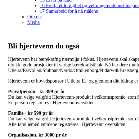
16 Fred, rettferdighet og velfungerende institusjon
17 Samarbeid for å nå målene
Om oss
Media
Bli hjertevenn du også
Hjertevenn har bærekraftig nærmiljø i fokus. Hjertevenn skal skape e
utvikle gode prosjekter til varige bærekraftstiltak. Nå har dere muli
Utleira/Risvollan/Stubban/Nardo/Othilienborg/Nidarvoll/Bratsberg
Hjertevenn er hovedsponsor i Utleira IL, og gjennom ditt bidrag e
Privatperson - kr 399 pr år
Du kan velge valgfritt Hjertevenn-produkt i velkomstpremie, som f.
En person registreres i Hjertevennoversikten.
Familie - kr 599 pr år
Du kan velge valgfritt Hjertevenn-produkt i velkomstpremie, som f.
Alle familiemedlemmene registreres i Hjertevenn-oversikten.
Organisasjon, kr 3000 pr år