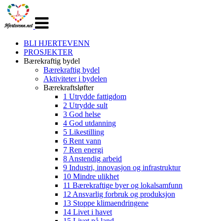
Veksle
navigasjon
BLI HJERTEVENN
PROSJEKTER
Bærekraftig bydel
Bærekraftig bydel
Aktiviteter i bydelen
Bærekraftsløfter
1 Utrydde fattigdom
2 Utrydde sult
3 God helse
4 God utdanning
5 Likestilling
6 Rent vann
7 Ren energi
8 Anstendig arbeid
9 Industri, innovasjon og infrastruktur
10 Mindre ulikhet
11 Bærekraftige byer og lokalsamfunn
12 Ansvarlig forbruk og produksjon
13 Stoppe klimaendringene
14 Livet i havet
15 Livet på land