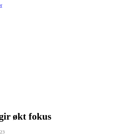
er
gir økt fokus
023