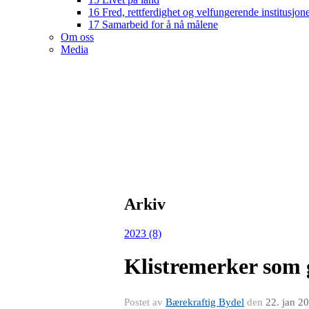
16 Fred, rettferdighet og velfungerende institusjon
17 Samarbeid for å nå målene
Om oss
Media
Arkiv
2023 (8)
Klistremerker som 
Postet av
Bærekraftig Bydel
den
22. jan 2