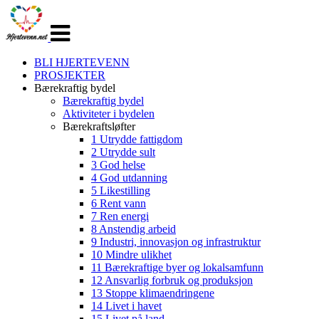
Veksle
navigasjon
BLI HJERTEVENN
PROSJEKTER
Bærekraftig bydel
Bærekraftig bydel
Aktiviteter i bydelen
Bærekraftsløfter
1 Utrydde fattigdom
2 Utrydde sult
3 God helse
4 God utdanning
5 Likestilling
6 Rent vann
7 Ren energi
8 Anstendig arbeid
9 Industri, innovasjon og infrastruktur
10 Mindre ulikhet
11 Bærekraftige byer og lokalsamfunn
12 Ansvarlig forbruk og produksjon
13 Stoppe klimaendringene
14 Livet i havet
15 Livet på land