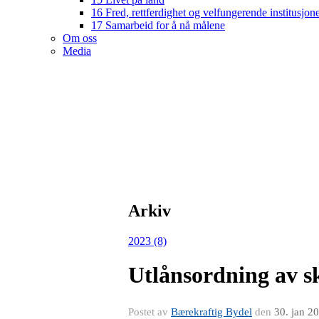
16 Fred, rettferdighet og velfungerende institusjon
17 Samarbeid for å nå målene
Om oss
Media
Arkiv
2023 (8)
Utlånsordning av sk
Postet av
Bærekraftig Bydel
den
30. jan 2