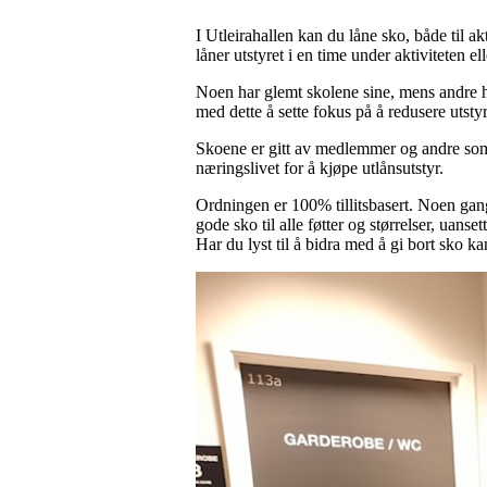
I Utleirahallen kan du låne sko, både til a
låner utstyret i en time under aktiviteten el
Noen har glemt skolene sine, mens andre har
med dette å sette fokus på å redusere utsty
Skoene er gitt av medlemmer og andre som h
næringslivet for å kjøpe utlånsutstyr.
Ordningen er 100% tillitsbasert. Noen gange
gode sko til alle føtter og størrelser, uansett
Har du lyst til å bidra med å gi bort sko 