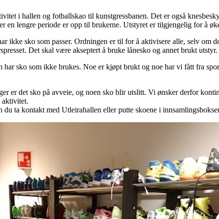
ktivitet i hallen og fotballskao til kunstgressbanen. Det er også knesbes
ler en lengre periode er opp til brukerne. Utstyret er tilgjengelig for å øke
 ikke sko som passer. Ordningen er til for å aktivisere alle, selv om de 
rspresset. Det skal være akseptert å bruke lånesko og annet brukt utstyr
ar sko som ikke brukes. Noe er kjøpt brukt og noe har vi fått fra sports
r er det sko på avveie, og noen sko blir utslitt. Vi ønsker derfor konti
 aktivitet.
kan du ta kontakt med Utleirahallen eller putte skoene i innsamlingsboks