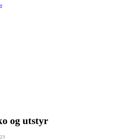
er
o og utstyr
023