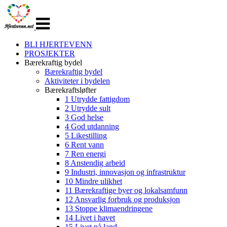
Veksle
navigasjon
BLI HJERTEVENN
PROSJEKTER
Bærekraftig bydel
Bærekraftig bydel
Aktiviteter i bydelen
Bærekraftsløfter
1 Utrydde fattigdom
2 Utrydde sult
3 God helse
4 God utdanning
5 Likestilling
6 Rent vann
7 Ren energi
8 Anstendig arbeid
9 Industri, innovasjon og infrastruktur
10 Mindre ulikhet
11 Bærekraftige byer og lokalsamfunn
12 Ansvarlig forbruk og produksjon
13 Stoppe klimaendringene
14 Livet i havet
15 Livet på land