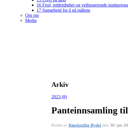
16 Fred, rettferdighet og velfungerende institusjon
17 Samarbeid for å nå målene
Om oss
Media
Arkiv
2023 (8)
Panteinnsamling ti
Postet av
Bærekraftig Bydel
den
30. jan 2