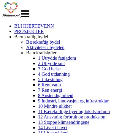
Veksle
navigasjon
BLI HJERTEVENN
PROSJEKTER
Bærekraftig bydel
Bærekraftig bydel
Aktiviteter i bydelen
Bærekraftsløfter
1 Utrydde fattigdom
2 Utrydde sult
3 God helse
4 God utdanning
5 Likestilling
6 Rent vann
7 Ren energi
8 Anstendig arbeid
9 Industri, innovasjon og infrastruktur
10 Mindre ulikhet
11 Bærekraftige byer og lokalsamfunn
12 Ansvarlig forbruk og produksjon
13 Stoppe klimaendringene
14 Livet i havet
15 Livet på land