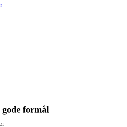
er
l gode formål
023