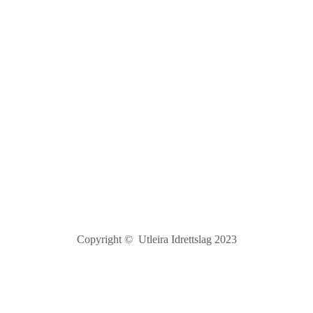
Hjertevenn
Utleirveien 99
7036 Trondheim
Pål B. Wahl
leder@utleira.no
930 45 500
Copyright © Utleira Idrettslag 2023