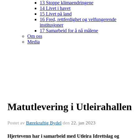
13 Stoppe klimaendringene
14 Livet i havet
15 Livet på land
16 Fred, rettferdighet og velfungerende
institusjoner
17 Samarbeid for å nå målene
Om oss
Media
Matutlevering i Utleirahallen
Postet av
Bærekraftig Bydel
den
22. jan 2023
Hjertevenn har i samarbeid med Utleira Idrettslag og