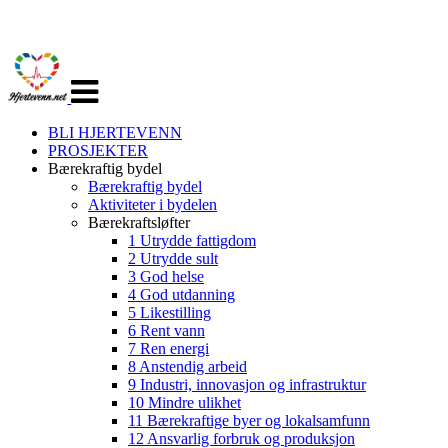
Veksle
navigasjon
BLI HJERTEVENN
PROSJEKTER
Bærekraftig bydel
Bærekraftig bydel
Aktiviteter i bydelen
Bærekraftsløfter
1 Utrydde fattigdom
2 Utrydde sult
3 God helse
4 God utdanning
5 Likestilling
6 Rent vann
7 Ren energi
8 Anstendig arbeid
9 Industri, innovasjon og infrastruktur
10 Mindre ulikhet
11 Bærekraftige byer og lokalsamfunn
12 Ansvarlig forbruk og produksjon